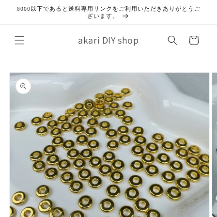
コンテ
8000以下であると送料専用リンクをご利用いただきありがとうご
ンツに
ざいます。
進む
カ
akari DIY shop
ー
ト
商品情
報にス
キップ