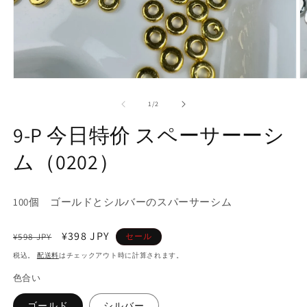
モ
ー
の
1
/
2
ダ
ル
9-P 今日特价 スペーサーーシ
で
メ
ム（0202）
デ
ィ
ア
(1)
(2
100個 ゴールドとシルバーのスパーサーシム
を
開
く
通
セ
¥398 JPY
¥598 JPY
セール
常
ー
税込。
配送料
はチェックアウト時に計算されます。
価
ル
色合い
格
価
格
ゴールド
シルバー