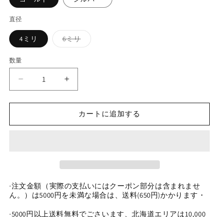
直径
バ
4ミリ
6ミリ
リ
エ
ー
数量
数
シ
ョ
量
ン
9-
9-
は
売
P
P
り
今
今
切
れ
カートに追加する
日
日
て
い
特
特
る
价
价
か
販
ス
ス
売
で
ペ
ペ
き
ー
ー
ま
せ
·注文金額（実際の支払いにはクーポン部分は含まれませ
サ
サ
ん
ん。）は5000円を未満な場合は、送料(650円)かかります・
ー
ー
ー
ー
·5000円以上送料無料でごさいます、北海道エリアは10,000