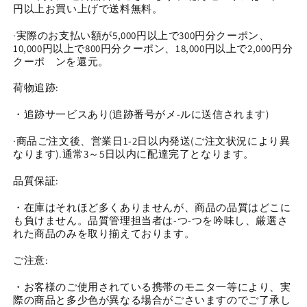
シ
シ
円以上お買い上げで送料無料。
ム
ム
·実際のお支払い額が5,000円以上で300円分クーポン、
（0202）
（0202）
10,000円以上で800円分クーポン、18,000円以上で2,000円分
の
の
クーポ゙ンを還元。
数
数
量
量
荷物追跡:
を
を
・追跡サ一ビスあり(追跡番号がメ-ルに送信されます)
減
増
ら
や
·商品ご注文後、営業日1-2日以内発送(ご注文状況により異
す
す
なります).通常3～5日以内に配達完了となります。
品質保証:
・在庫はそれほど多くありませんが、商品の品質はどこに
も負けません。品質管理担当者は-つ-つを吟味し、厳選さ
れた商品のみを取り揃えております。
ご注意:
・お客様のご使用されている携帯のモニタ一等により、実
際の商品と多少色が異なる場合がごさいますのでご了承し