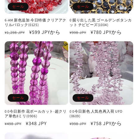
セール
セール
6-AM 新色追加 今日特価 クリアアク
0 掘り出した黒 ゴールデンボタンカ
リルバロック(0125)
ット チビビーズ(1004)
通
セ
¥599 JPY
から
通
セ
¥780 JPY
から
¥1,298 JPY
¥998 JPY
常
ー
常
ー
価
ル
価
ル
格
価
格
価
格
格
セール
セール
0 0今日新作 花ボールカット-超クリ
0 0今日新色 人気色再入荷 UFO
ア単色8ミリ(0906)
(0609)
通
セ
¥348 JPY
通
セ
¥758 JPY
から
¥498 JPY
¥998 JPY
常
ー
常
ー
価
ル
価
ル