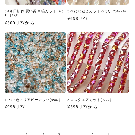
0 0今日新作 買い得 車輪カット−4ミ
3-G ねじねじカット-6ミリ(250226)
リ(1223)
通
¥498 JPY
通
¥300 JPY
から
常
常
価
価
格
格
4-PN 2色クリアピーナッツ(0502)
3-G スクエアカット(0222)
通
¥998 JPY
通
¥598 JPY
から
常
常
価
価
格
格
1
2
3
…
7