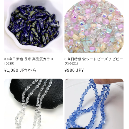
格
価
格
価
格
格
0 0今日新色 長米 高品質ガラス
0 今日特価 蛍シードビーズ チビビー
(0629)
ズ(0621)
通
¥1,080 JPY
から
通
¥980 JPY
常
常
価
価
格
格