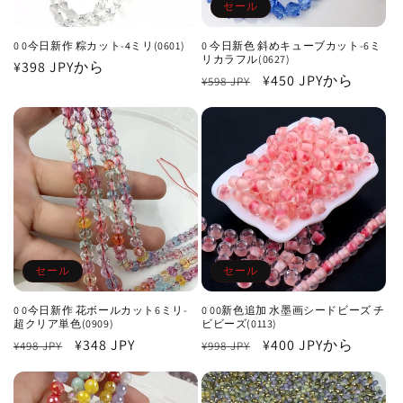
セール
0 0今日新作 粽カット-4ミリ(0601)
0 今日新色 斜めキューブカット-6ミ
リカラフル(0627)
通
¥398 JPY
から
通
セ
¥450 JPY
から
¥598 JPY
常
常
ー
価
価
ル
格
格
価
格
セール
セール
0 0今日新作 花ボールカット6ミリ-
0 00新色追加 水墨画シードビーズ チ
超クリア単色(0909)
ビビーズ(0113)
通
セ
¥348 JPY
通
セ
¥400 JPY
から
¥498 JPY
¥998 JPY
常
ー
常
ー
価
ル
価
ル