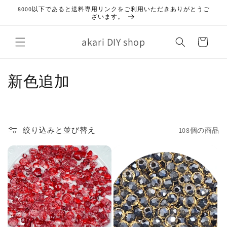
コンテ
8000以下であると送料専用リンクをご利用いただきありがとうご
ンツに
ざいます。
進む
カ
akari DIY shop
ー
ト
コ
新色追加
レ
ク
絞り込みと並び替え
108個の商品
シ
ョ
ン
: