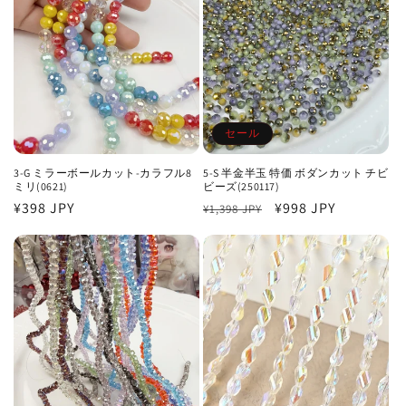
格
価
格
価
格
格
セール
3-G ミラーボールカット-カラフル8
5-S 半金半玉 特価 ボダンカット チビ
ミリ(0621)
ビーズ(250117)
通
¥398 JPY
通
セ
¥998 JPY
¥1,398 JPY
常
常
ー
価
価
ル
格
格
価
格