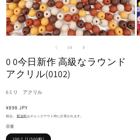
モ
ー
の
1
/
2
ダ
ル
0 0今日新作 高級なラウンド
で
メ
アクリル(0102)
デ
ィ
ア
(1)
(2
6ミリ アクリル
を
開
く
通
¥898 JPY
常
税込。
配送料
はチェックアウト時に計算されます。
価
容量
格
100ミリ(500粒)