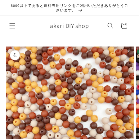
コンテ
8000以下であると送料専用リンクをご利用いただきありがとうご
ンツに
ざいます。
進む
カ
akari DIY shop
ー
ト
商品情
報にス
キップ