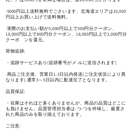
ウ
ウ
ン
ン
·5000円以上送料無料でごさいます、北海道エリアは10,000
ド
ド
円以上お買い上げで送料無料。
ア
ア
·実際のお支払い額が5,000円以上で300円分クーポン、
ク
ク
10,000円以上で800円分クーポン、18,000円以上で2,000円分
リ
リ
クーポ゙ンを還元。
ル
ル
(0102)
(0102)
荷物追跡:
の
の
・追跡サ一ビスあり(追跡番号がメ-ルに送信されます)
数
数
量
量
·商品ご注文後、営業日1-2日以内発送(ご注文状況により異
を
を
なります).通常3～5日以内に配達完了となります。
減
増
品質保証:
ら
や
す
す
・在庫はそれほど多くありませんが、商品の品質はどこに
も負けません。品質管理担当者は-つ-つを吟味し、厳選さ
れた商品のみを取り揃えております。
ご注意: