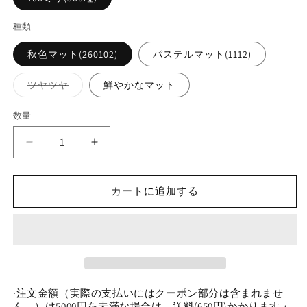
種類
秋色マット(260102)
パステルマット(1112)
バ
ツヤツヤ
鮮やかなマット
リ
エ
ー
数量
数
シ
ョ
量
ン
0
0
は
売
0
0
り
今
今
切
れ
カートに追加する
日
日
て
い
新
新
る
作
作
か
販
高
高
売
で
級
級
き
な
ま
な
せ
·注文金額（実際の支払いにはクーポン部分は含まれませ
ラ
ラ
ん
ん。）は5000円を未満な場合は、送料(650円)かかります・