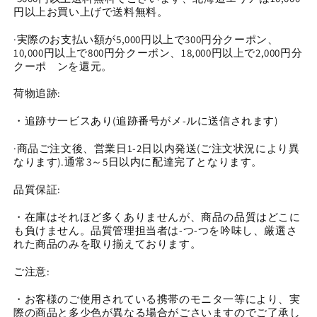
6mm(0527)
6mm(0527)
円以上お買い上げで送料無料。
の
の
·実際のお支払い額が5,000円以上で300円分クーポン、
数
数
10,000円以上で800円分クーポン、18,000円以上で2,000円分
量
量
クーポ゙ンを還元。
を
を
減
増
荷物追跡:
ら
や
・追跡サ一ビスあり(追跡番号がメ-ルに送信されます)
す
す
·商品ご注文後、営業日1-2日以内発送(ご注文状況により異
なります).通常3～5日以内に配達完了となります。
品質保証:
・在庫はそれほど多くありませんが、商品の品質はどこに
も負けません。品質管理担当者は-つ-つを吟味し、厳選さ
れた商品のみを取り揃えております。
ご注意:
・お客様のご使用されている携帯のモニタ一等により、実
際の商品と多少色が異なる場合がごさいますのでご了承し