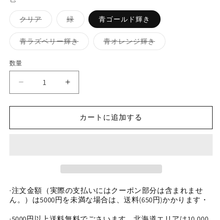
バ
バ
クリア
緑
青ゴールド輝き
リ
リ
エ
エ
ー
ー
バ
バ
青ラズベリー輝き
青オレンジ輝き
シ
シ
リ
リ
ョ
ョ
エ
エ
ン
ン
ー
ー
数量
数
は
は
シ
シ
売
売
ョ
ョ
量
り
り
ン
ン
0
0
切
切
は
は
れ
れ
売
売
0
0
て
て
り
り
今
今
い
い
切
切
る
る
れ
れ
カートに追加する
日
日
か
か
て
て
販
販
い
い
新
新
売
売
る
る
で
で
作
作
か
か
き
き
販
販
車
車
ま
ま
売
売
せ
せ
で
で
輪
輪
ん
ん
き
き
カ
カ
ま
ま
せ
せ
·注文金額（実際の支払いにはクーポン部分は含まれませ
ッ
ッ
ん
ん
ん。）は5000円を未満な場合は、送料(650円)かかります・
ト
ト
ー
ー
·5000円以上送料無料でごさいます、北海道エリアは10,000