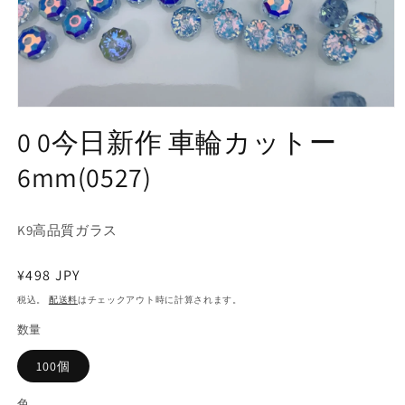
モ
ー
0 0今日新作 車輪カットー
ダ
ル
6mm(0527)
で
メ
デ
ィ
K9高品質ガラス
ア
(1)
通
¥498 JPY
を
開
常
税込。
配送料
はチェックアウト時に計算されます。
く
価
数量
格
100個
色