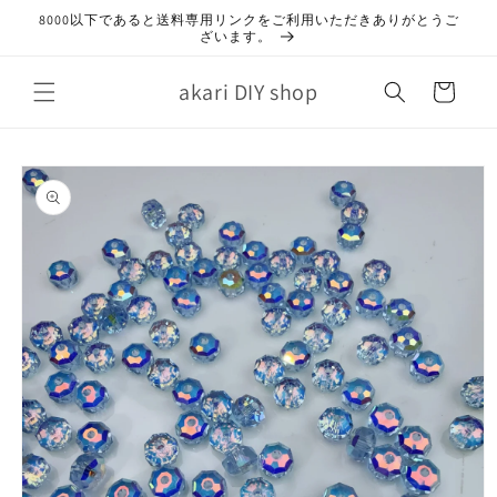
コンテ
8000以下であると送料専用リンクをご利用いただきありがとうご
ンツに
ざいます。
進む
カ
akari DIY shop
ー
ト
商品情
報にス
キップ