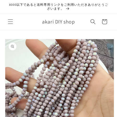
コンテ
8000以下であると送料専用リンクをご利用いただきありがとうご
ンツに
ざいます。
進む
カ
akari DIY shop
ー
ト
商品情
報にス
キップ