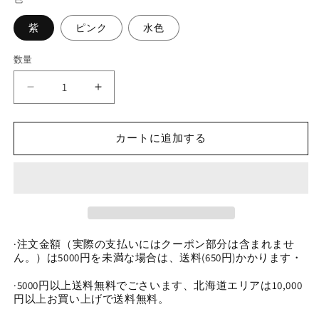
紫
ピンク
水色
数量
数
量
0
0
0
0
今
今
カートに追加する
日
日
新
新
作
作
磁
磁
器
器
色
色
·注文金額（実際の支払いにはクーポン部分は含まれませ
キ
キ
ん。）は5000円を未満な場合は、送料(650円)かかります・
ラ
ラ
キ
キ
·5000円以上送料無料でごさいます、北海道エリアは10,000
ラ
ラ
円以上お買い上げで送料無料。
4
4