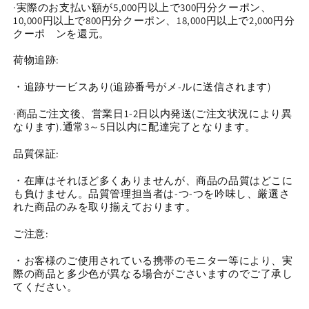
·実際のお支払い額が5,000円以上で300円分クーポン、
ミ
ミ
10,000円以上で800円分クーポン、18,000円以上で2,000円分
リ
リ
クーポ゙ンを還元。
(0612)
(0612)
の
の
荷物追跡:
数
数
・追跡サ一ビスあり(追跡番号がメ-ルに送信されます)
量
量
を
を
·商品ご注文後、営業日1-2日以内発送(ご注文状況により異
減
増
なります).通常3～5日以内に配達完了となります。
ら
や
品質保証:
す
す
・在庫はそれほど多くありませんが、商品の品質はどこに
も負けません。品質管理担当者は-つ-つを吟味し、厳選さ
れた商品のみを取り揃えております。
ご注意:
・お客様のご使用されている携帯のモニタ一等により、実
際の商品と多少色が異なる場合がごさいますのでご了承し
てください。