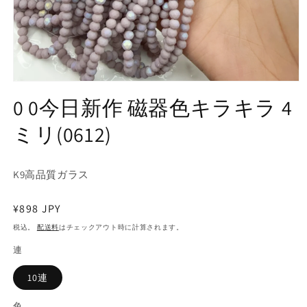
モ
ー
0 0今日新作 磁器色キラキラ 4
ダ
ル
ミリ(0612)
で
メ
デ
ィ
K9高品質ガラス
ア
(1)
通
¥898 JPY
を
開
常
税込。
配送料
はチェックアウト時に計算されます。
く
価
連
格
10連
色