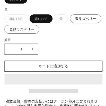
色
バ
バ
赤(1126)
緑(1126)
青
青ラズベリー
リ
リ
エ
エ
ー
ー
黄緑ラズベリー
シ
シ
ョ
ョ
ン
ン
数量
数
は
は
売
売
量
り
り
0
0
切
切
れ
れ
0
0
て
て
今
今
い
い
る
る
カートに追加する
日
日
か
か
販
販
新
新
売
売
で
で
作
作
き
き
新
新
ま
ま
せ
せ
色
色
ん
ん
油
油
·注文金額（実際の支払いにはクーポン部分は含まれませ
絵
絵
ん。）は5000円を未満な場合は、送料(650円)かかります・