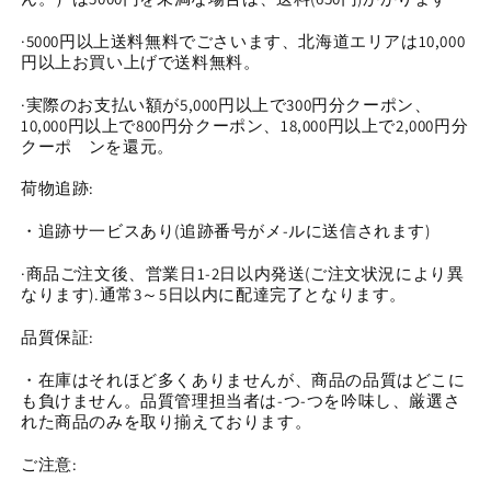
ー
ー
ア
ア
·5000円以上送料無料でごさいます、北海道エリアは10,000
ク
ク
円以上お買い上げで送料無料。
リ
リ
·実際のお支払い額が5,000円以上で300円分クーポン、
ル
ル
10,000円以上で800円分クーポン、18,000円以上で2,000円分
バ
バ
クーポ゙ンを還元。
ロ
ロ
ッ
ッ
荷物追跡:
ク
ク
・追跡サ一ビスあり(追跡番号がメ-ルに送信されます)
(1126)
(1126)
の
の
·商品ご注文後、営業日1-2日以内発送(ご注文状況により異
数
数
なります).通常3～5日以内に配達完了となります。
量
量
品質保証:
を
を
減
増
・在庫はそれほど多くありませんが、商品の品質はどこに
ら
や
も負けません。品質管理担当者は-つ-つを吟味し、厳選さ
す
す
れた商品のみを取り揃えております。
ご注意: