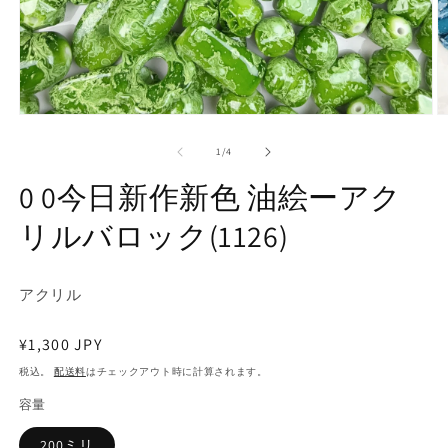
モ
ー
の
1
/
4
ダ
ル
0 0今日新作新色 油絵ーアク
で
メ
リルバロック(1126)
デ
ィ
ア
(1)
(2
アクリル
を
開
く
通
¥1,300 JPY
常
税込。
配送料
はチェックアウト時に計算されます。
価
容量
格
200ミリ