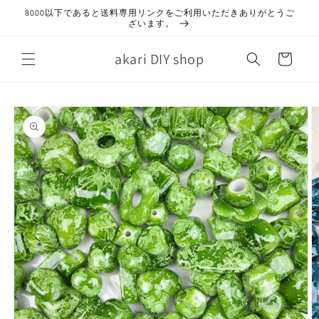
コンテ
8000以下であると送料専用リンクをご利用いただきありがとうご
ンツに
ざいます。
進む
カ
akari DIY shop
ー
ト
商品情
報にス
キップ