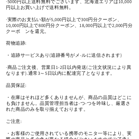
ス
ス
·5000円以上送料無料でごさいます、北海道エリアは10,000
円以上お買い上げで送料無料。
ビ
ビ
ー
ー
·実際のお支払い額が5,000円以上で300円分クーポン、
ズ
ズ
10,000円以上で800円分クーポン、18,000円以上で2,000円分
10
10
クーポ゙ンを還元。
ミ
ミ
荷物追跡:
リ
リ
(0628)
(0628)
・追跡サ一ビスあり(追跡番号がメ-ルに送信されます)
の
の
数
数
·商品ご注文後、営業日1-2日以内発送(ご注文状況により異
なります).通常3～5日以内に配達完了となります。
量
量
を
を
品質保証:
減
増
ら
や
・在庫はそれほど多くありませんが、商品の品質はどこに
も負けません。品質管理担当者は-つ-つを吟味し、厳選さ
す
す
れた商品のみを取り揃えております。
ご注意:
・お客様のご使用されている携帯のモニタ一等により、実