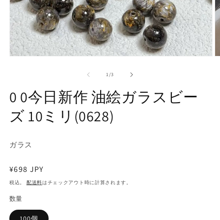
モ
ー
の
1
/
3
ダ
ル
0 0今日新作 油絵ガラスビー
で
メ
ズ 10ミリ(0628)
デ
ィ
ア
(1)
(2
ガラス
を
開
く
通
¥698 JPY
常
税込。
配送料
はチェックアウト時に計算されます。
価
数量
格
100個