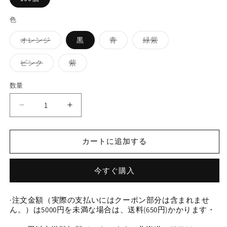
色
バ
バ
バ
オレンジ
黒
青
緑紫
リ
リ
リ
エ
エ
エ
ー
ー
ー
バ
バ
ピンク
紫
シ
シ
シ
リ
リ
ョ
ョ
ョ
エ
エ
ン
ン
ン
ー
ー
数量
数
は
は
は
シ
シ
売
売
売
ョ
ョ
量
り
り
り
ン
ン
0
0
切
切
切
は
は
れ
れ
れ
売
売
0
0
て
て
て
り
り
今
今
い
い
い
切
切
る
る
る
れ
れ
カートに追加する
日
日
か
か
か
て
て
販
販
販
い
い
新
新
売
売
売
る
る
で
で
で
作
作
か
か
今すぐ購入
き
き
き
販
販
油
油
ま
ま
ま
売
売
せ
せ
せ
で
で
絵
絵
ん
ん
ん
き
き
·注文金額（実際の支払いにはクーポン部分は含まれませ
ガ
ま
ガ
ま
ん。）は5000円を未満な場合は、送料(650円)かかります・
せ
せ
ラ
ラ
ん
ん