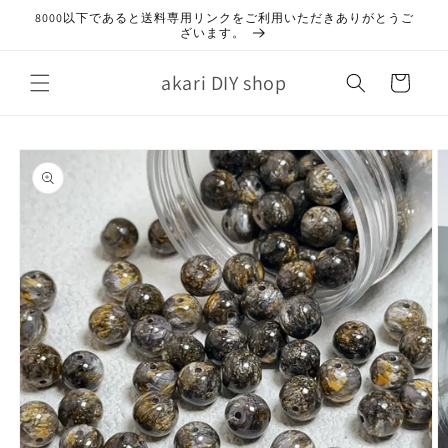
コンテ
8000以下であると送料専用リンクをご利用いただきありがとうご
ンツに
ざいます。
進む
カ
akari DIY shop
ー
ト
商品情
報にス
キップ