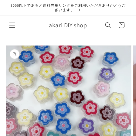
コンテ
8000以下であると送料専用リンクをご利用いただきありがとうご
ンツに
ざいます。
進む
カ
akari DIY shop
ー
ト
商品情
報にス
キップ