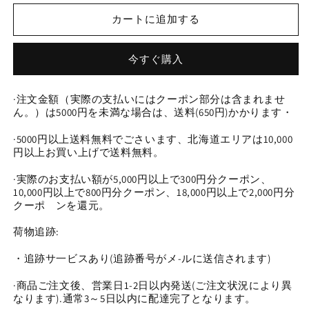
今
今
カートに追加する
日
日
新
新
作
作
今すぐ購入
梅
梅
花
花
·注文金額（実際の支払いにはクーポン部分は含まれませ
（0809）
（0809）
ん。）は5000円を未満な場合は、送料(650円)かかります・
の
の
数
数
·5000円以上送料無料でごさいます、北海道エリアは10,000
円以上お買い上げで送料無料。
量
量
を
を
·実際のお支払い額が5,000円以上で300円分クーポン、
減
増
10,000円以上で800円分クーポン、18,000円以上で2,000円分
ら
や
クーポ゙ンを還元。
す
す
荷物追跡:
・追跡サ一ビスあり(追跡番号がメ-ルに送信されます)
·商品ご注文後、営業日1-2日以内発送(ご注文状況により異
なります).通常3～5日以内に配達完了となります。