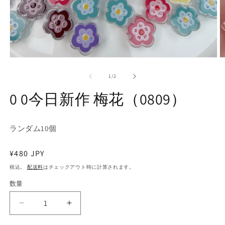
モ
ー
の
1
/
2
ダ
ル
0 0今日新作 梅花（0809）
で
メ
デ
ィ
ランダム10個
ア
(1)
(2
を
通
¥480 JPY
開
常
税込。
配送料
はチェックアウト時に計算されます。
く
価
数量
数
格
量
0
0
0
0