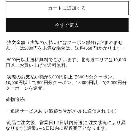
今
今
カートに追加する
日
日
新
新
作
作
今すぐ購入
キ
キ
ュ
ュ
·注文金額（実際の支払いにはクーポン部分は含まれませ
ー
ー
ん。）は5000円を未満な場合は、送料(650円)かかります・
ブ
ブ
苺
苺
·5000円以上送料無料でごさいます、北海道エリアは10,000
円以上お買い上げで送料無料。
（0823）
（0823）
の
の
·実際のお支払い額が5,000円以上で300円分クーポン、
数
数
10,000円以上で800円分クーポン、18,000円以上で2,000円分
量
量
クーポ゙ンを還元。
を
を
荷物追跡:
減
増
ら
や
・追跡サ一ビスあり(追跡番号がメ-ルに送信されます)
す
す
·商品ご注文後、営業日1-2日以内発送(ご注文状況により異
なります).通常3～5日以内に配達完了となります。