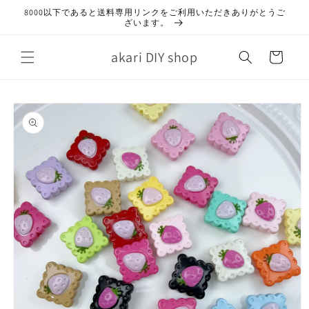
コンテ
8000以下であると送料専用リンクをご利用いただきありがとうご
ンツに
ざいます。
進む
カ
akari DIY shop
ー
ト
商品情
報にス
キップ