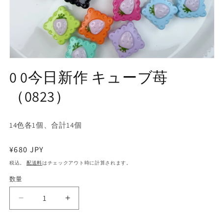
モ
ー
0 0今日新作 キューブ苺
ダ
ル
（0823）
で
メ
デ
ィ
14色各1個、合計14個
ア
(1)
通
¥680 JPY
を
開
常
税込。
配送料
はチェックアウト時に計算されます。
く
価
数量
数
格
量
0
0
0
0