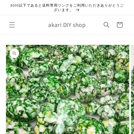
コンテ
8000以下であると送料専用リンクをご利用いただきありがとうご
ンツに
ざいます。
進む
カ
akari DIY shop
ー
ト
商品情
報にス
キップ