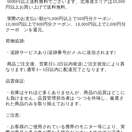
様
様
·5000円以上送料無料でごさいます、北海道エリアは10,000
円以上お買い上げで送料無料。
シ
シ
リ
リ
·実際のお支払い額が5,000円以上で300円分クーポン、
ー
ー
10,000円以上で800円分クーポン、18,000円以上で2,000円分
ズ
ズ
クーポ゙ンを還元。
(0806)
(0806)
荷物追跡:
の
の
数
数
・追跡サ一ビスあり(追跡番号がメ-ルに送信されます)
量
量
を
を
·商品ご注文後、営業日1-2日以内発送(ご注文状況により異
なります).通常3～5日以内に配達完了となります。
減
増
ら
や
品質保証:
す
す
・在庫はそれほど多くありませんが、商品の品質はどこに
も負けません。品質管理担当者は-つ-つを吟味し、厳選さ
れた商品のみを取り揃えております。
ご注意:
・お客様のご使用されている携帯のモニタ一等により、実