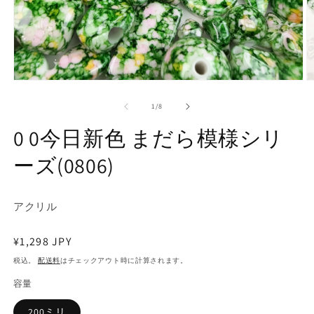
モ
ー
の
1
/
8
ダ
ル
0 0今日新色 まだら模様シリ
で
メ
ーズ(0806)
デ
ィ
ア
(1)
(2
アクリル
を
開
く
通
¥1,298 JPY
常
税込。
配送料
はチェックアウト時に計算されます。
価
容量
格
200ミリ