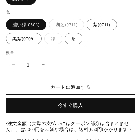
色
バ
濃い緑(0806)
湖藍(0711)
紫(0711)
リ
エ
ー
バ
黒紫(0709)
緑
茶
シ
リ
ョ
エ
ン
ー
数量
数
は
シ
売
ョ
量
り
ン
0
0
切
は
れ
売
0
0
て
り
今
今
い
切
る
れ
カートに追加する
日
日
か
て
販
い
新
新
売
る
で
色
色
か
今すぐ購入
き
販
ま
ま
ま
売
せ
で
だ
だ
ん
き
·注文金額（実際の支払いにはクーポン部分は含まれませ
ら
ら
ま
ん。）は5000円を未満な場合は、送料(650円)かかります・
せ
模
模
ん