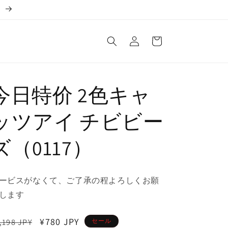
。
ロ
カ
グ
ー
イ
ト
ン
今日特价 2色キャ
ッツアイ チビビー
ズ（0117）
ービスがなくて、ご了承の程よろしくお願
します
通
セ
¥780 JPY
,198 JPY
セール