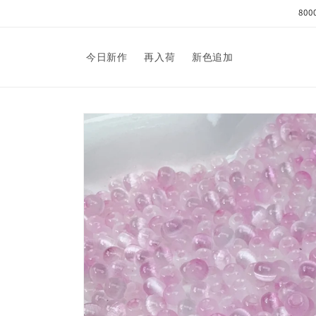
コンテ
8
ンツに
進む
今日新作
再入荷
新色追加
商品情
報にス
キップ