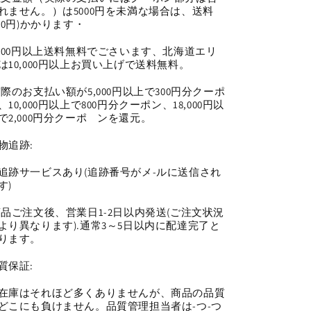
ッ
ッ
れません。）は5000円を未満な場合は、送料
ツ
ツ
650円)かかります・
ア
ア
5000円以上送料無料でごさいます、北海道エリ
イ
イ
は10,000円以上お買い上げで送料無料。
チ
チ
ビ
ビ
実際のお支払い額が5,000円以上で300円分クーポ
、10,000円以上で800円分クーポン、18,000円以
ビ
ビ
で2,000円分クーポ゙ンを還元。
ー
ー
ズ
ズ
物追跡:
（0117）
（0117）
追跡サ一ビスあり(追跡番号がメ-ルに送信され
の
の
す)
数
数
量
量
商品ご注文後、営業日1-2日以内発送(ご注文状況
を
を
より異なります).通常3～5日以内に配達完了と
ります。
減
増
ら
や
質保証:
す
す
在庫はそれほど多くありませんが、商品の品質
どこにも負けません。品質管理担当者は-つ-つ