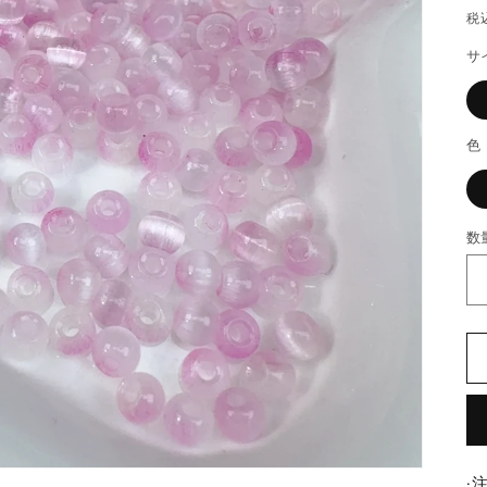
税
サ
色
数
数
量
·