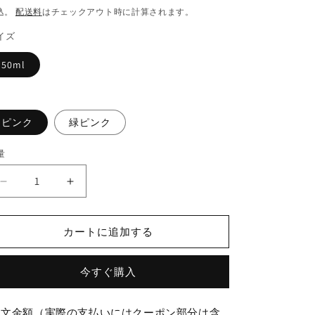
常
ー
込。
配送料
はチェックアウト時に計算されます。
価
ル
イズ
格
価
50ml
格
ピンク
緑ピンク
量
今
今
日
日
特
特
カートに追加する
价
价
2
2
色
色
今すぐ購入
キ
キ
ャ
ャ
注文金額（実際の支払いにはクーポン部分は含