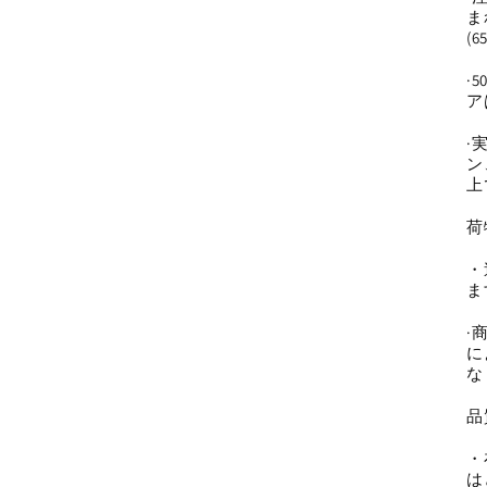
ま
(
·
ア
·
ン
上
荷
・
ま
·
に
な
品
・
は