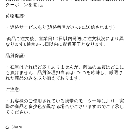
数
数
クーポ゙ンを還元。
量
量
荷物追跡:
を
を
減
増
・追跡サ一ビスあり(追跡番号がメ-ルに送信されます)
ら
や
·商品ご注文後、営業日1-2日以内発送(ご注文状況により異
す
す
なります).通常3～5日以内に配達完了となります。
品質保証:
・在庫はそれほど多くありませんが、商品の品質はどこに
も負けません。品質管理担当者は-つ-つを吟味し、厳選さ
れた商品のみを取り揃えております。
ご注意:
・お客様のご使用されている携帯のモニタ一等により、実
際の商品と多少色が異なる場合がごさいますのでご了承し
てください。
Share