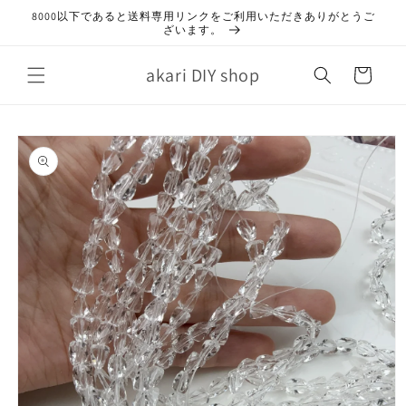
コンテ
8000以下であると送料専用リンクをご利用いただきありがとうご
ンツに
ざいます。
進む
カ
akari DIY shop
ー
ト
商品情
報にス
キップ