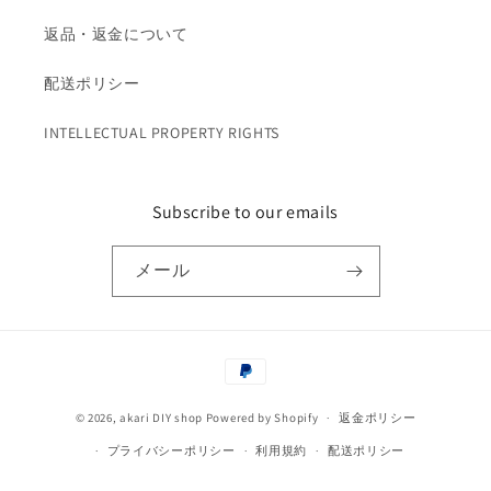
返品・返金について
配送ポリシー
INTELLECTUAL PROPERTY RIGHTS
Subscribe to our emails
メール
決
済
© 2026,
akari DIY shop
Powered by Shopify
方
返金ポリシー
法
プライバシーポリシー
利用規約
配送ポリシー