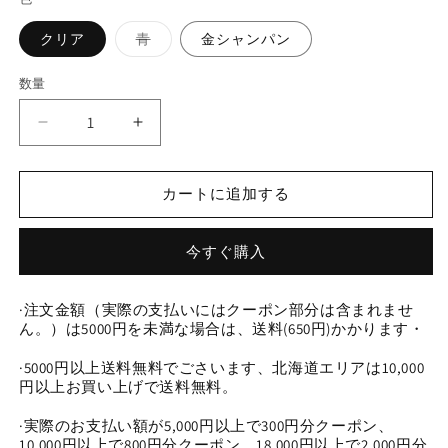
バ
クリア
青
金シャンパン
リ
エ
ー
数量
数
シ
ョ
量
ン
０
０
は
売
0
0
り
今
今
切
れ
カートに追加する
日
日
て
い
新
新
る
か
作
作
今すぐ購入
販
粽
粽
売
で
カ
カ
き
·注文金額（実際の支払いにはクーポン部分は含まれませ
ま
ッ
ッ
ん。）は5000円を未満な場合は、送料(650円)かかります・
せ
ト-6
ト-6
ん
·5000円以上送料無料でごさいます、北海道エリアは10,000
ミ
ミ
円以上お買い上げで送料無料。
リ
リ
(0921)
(0921)
·実際のお支払い額が5,000円以上で300円分クーポン、
の
の
10,000円以上で800円分クーポン、18,000円以上で2,000円分