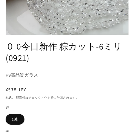
モ
ー
０ 0今日新作 粽カット-6ミリ
ダ
ル
(0921)
で
メ
デ
ィ
K9高品質ガラス
ア
(1)
通
¥578 JPY
を
開
常
税込。
配送料
はチェックアウト時に計算されます。
く
価
連
格
1連
色